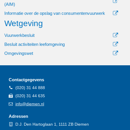
(AIM)
Informatie over de opslag van consumentenvuurwerk
Wetgeving
Vuurwerkbesluit
Besluit activiteiten leefomgeving
Omgevingswet
Contactgegevens
Telefoon
(020) 31 44 888
Fax
(020) 31 44 635
E-
info@diemen.nl
mail
Adressen
Bezoekadres
D.J. Den Hartoglaan 1, 1111 ZB Diemen