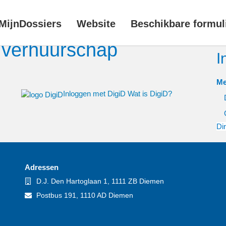
MijnDossiers
Website
Beschikbare formul
 verhuurschap
I
Me
Inloggen met DigiD
Wat is DigiD?
Di
Adressen
Bezoekadres
D.J. Den Hartoglaan 1, 1111 ZB Diemen
Postadres
Postbus 191, 1110 AD Diemen