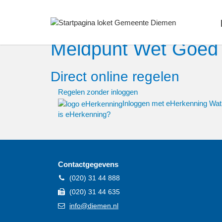
home
Meldpunt Wet Goed
Direct online regelen
Regelen zonder inloggen
Inloggen met eHerkenning
Wat
is eHerkenning?
Contactgegevens
Telefoon
(020) 31 44 888
Fax
(020) 31 44 635
E-
info@diemen.nl
mail