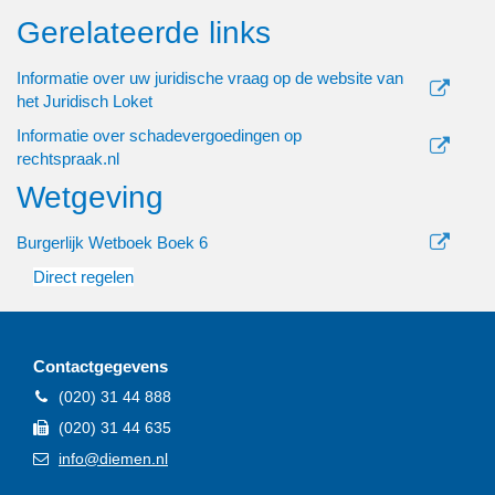
Gerelateerde links
Informatie over uw juridische vraag op de website van
het Juridisch Loket
Informatie over schadevergoedingen op
rechtspraak.nl
Wetgeving
Burgerlijk Wetboek Boek 6
Direct regelen
Contactgegevens
Telefoon
(020) 31 44 888
Fax
(020) 31 44 635
E-
info@diemen.nl
mail